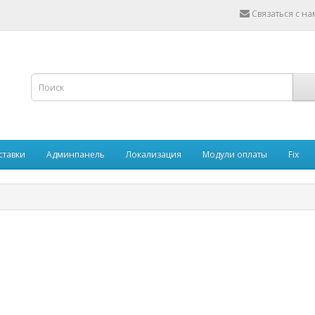
Связаться с н
ставки
Админпанель
Локализация
Модули оплаты
Fix